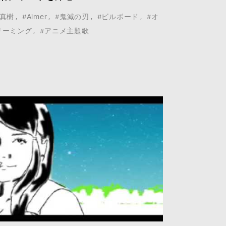
森真樹
#Aimer
#鬼滅の刃
#ビルボード
#オ
リーミング
#アニメ主題歌