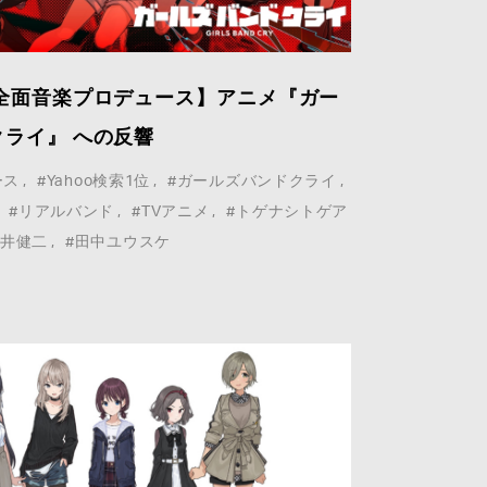
 全面音楽プロデュース】アニメ『ガー
ライ』 への反響
ース
#Yahoo検索1位
#ガールズバンドクライ
#リアルバンド
#TVアニメ
#トゲナシトゲア
玉井健二
#田中ユウスケ