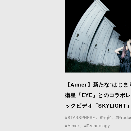
WHO WE ARE
COMPANY
WORK
CONTACT
【Aimer】新たな“はじ
CREATORS&ARTISTS
PRIVACY
衛星「EYE」とのコラボ
NEWS
ックビデオ「SKYLIGHT
#STARSPHERE
#宇宙
#Produ
#Aimer
#Technology