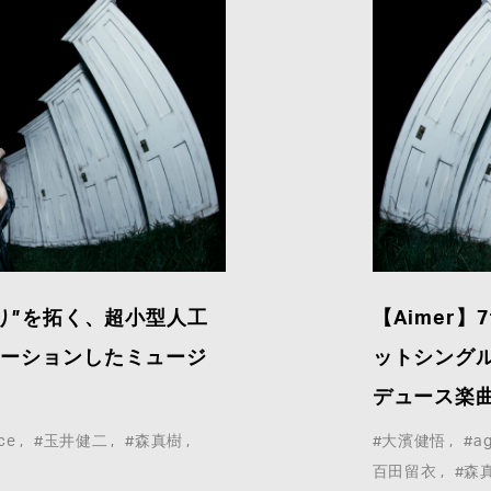
まり”を拓く、超小型人工
【Aimer】7
レーションしたミュージ
ットシング
」
デュース楽
ce
#玉井健二
#森真樹
#大濱健悟
#ag
百田留衣
#森