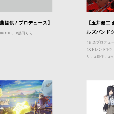
 楽曲提供 / プロデュース】
【玉井健二
COMPANY :
ルズバンドク
#KOHD
#幾田りら
#音楽プロデュ
#Xトレンド1位
E-MAIL
*
:
リ
#劇伴
#
MESSAGE
*
: