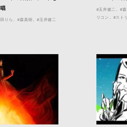
歌唱
#玉井健二
#
リコン
#スト
幾田りら
#森真樹
#玉井健二