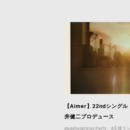
【Aimer】22ndシング
井健二プロデュース
#agehasprings Party
#王様ラ