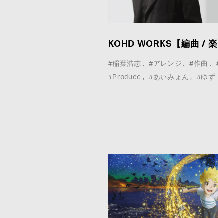
ア取材等こちらのお問い合わせフォームよりお願
いいたします。
KOHD WORKS【編曲 /
*
は必須事項
#稲葉浩志
#アレンジ
#作曲
#Produce
#あいみょん
#ゆず