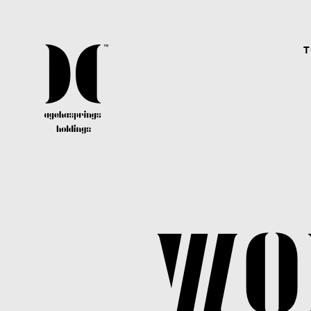
T
CAREER
agehaspringsグループではクリエイター、アーテ
ィスト、スタッフ共に、経験有無問わず常に幅広
く募集しています。
WO