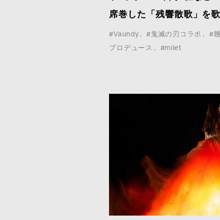
席巻した「残響散歌」を
#Vaundy
#鬼滅の刃コラボ
#
プロデュース
#milet