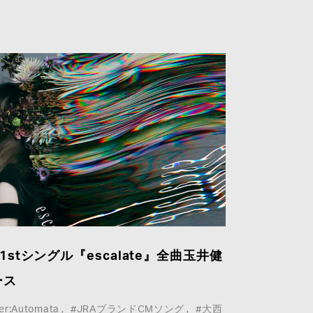
21stシングル『escalate』全曲玉井健
ース
er:Automata
#JRAブランドCMソング
#大西