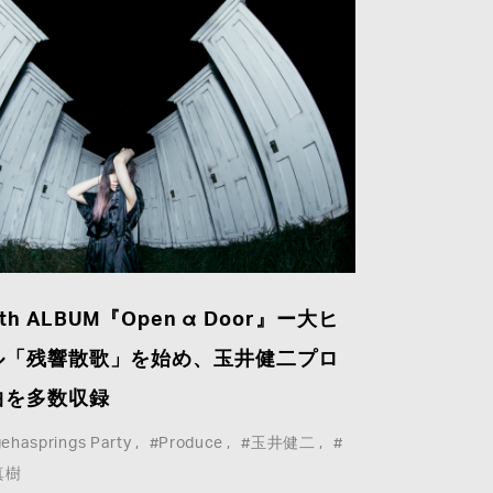
th ALBUM『Open α Door』ー大ヒ
ル「残響散歌」を始め、玉井健二プロ
©agehasprings Holdings
曲を多数収録
ehasprings Party
#Produce
#玉井健二
#
真樹