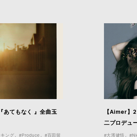
ル『あてもなく 』全曲玉
【Aimer】
二プロデュ
ンキング
#Produce
#百田留
#大濱健悟
#Ni