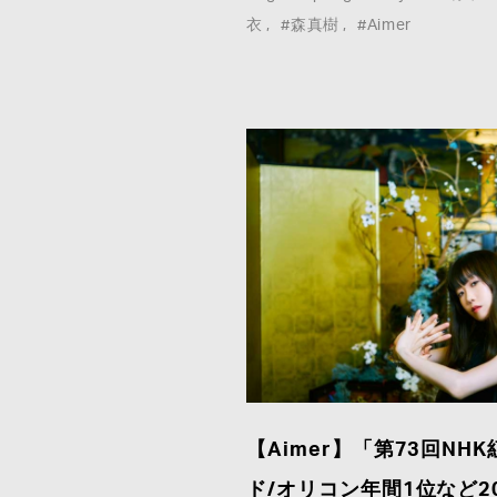
衣
#森真樹
#Aimer
【Aimer】「第73回N
ド/オリコン年間1位など2