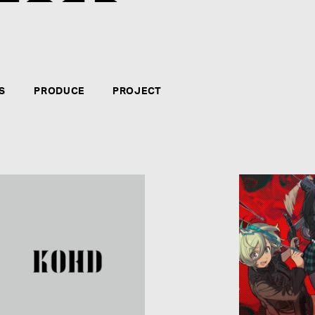
クリエイター・アーティストのマネジメント、音楽制
力、やる気、自信のある方。新たなコンテンツの企画
テインメント・ビジネスに長く携わりたい方々のご応
S
PRODUCE
PROJECT
募集要項を見る
CATEGORY
*
:
NAME
*
: