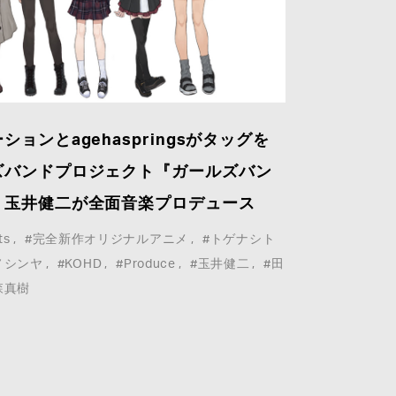
ョンとagehaspringsがタッグを
ズバンドプロジェクト『ガールズバン
、玉井健二が全面音楽プロデュース
ts
#完全新作オリジナルアニメ
#トゲナシト
ノシンヤ
#KOHD
#Produce
#玉井健二
#田
 Google
Privacy Policy
and
Terms of Service
apply.
森真樹