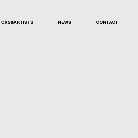
TORS&ARTISTS
NEWS
CONTACT
サウンドプロデューサー、アレンジャー、バンド、プレイ
ーナー他、あらゆる才能ある人材を募集します。ソロシン
ォーマンス動画、音声データなどが確認できるSNSアカウ
もご応募受付けます。未経験だが興味があるという方も、是