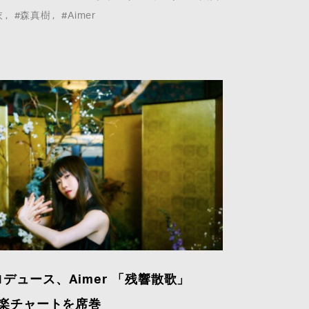
衣
#森真樹
#Aimer
デュース、Aimer 「残響散歌」
音楽チャートを席巻