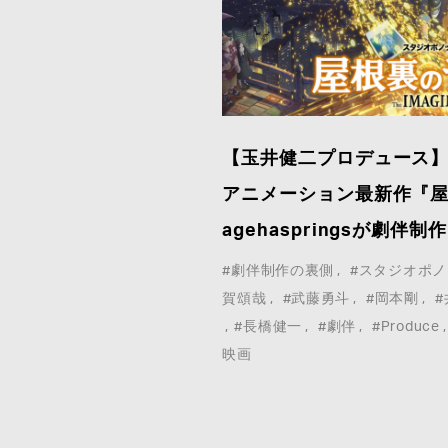
【玉井健二プロデュース
アニメーション最新作『
agehaspringsが劇伴制
#劇伴制作の裏側
#スタジオポ
賀頌哉
#武藤勇斗
#岡本剛
#長橋健一
#劇伴
#Produce
映画