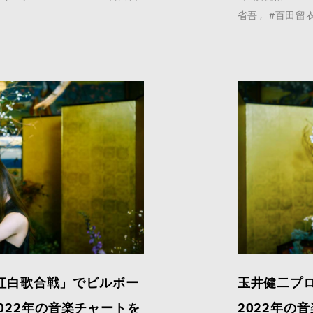
省吾
#百田留
HK紅白歌合戦」でビルボー
玉井健二プロ
022年の音楽チャートを
2022年の