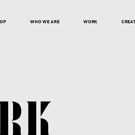
OP
WHO WE ARE
WORK
CREA
CREATORS & ARTISTS
ソロシンガー、作詞家、作曲家、トラックメイカー、
ヤー、ダンサー、ボーカルディレクター、ボイストレ
ガー、バンドとしてのご応募は、ご自身の歌唱・パフ
ントURLや作品のアップロードリンクの記載だけで
非ご応募ください。
募集要項を見る
RK
STAFF