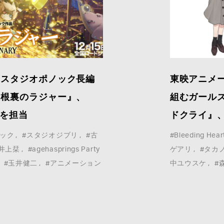
】スタジオポノック長編
東映アニメーシ
屋根裏のラジャー』、
組むガール
作を担当
ドクライ』
ノック
#スタジオジブリ
#古
#Bleeding Hear
#井上栞
#agehasprings Party
ゲアリ
#タカ
This site is protected by reCAPTCHA and the
#玉井健二
#アニメーション
中ユウスケ
#