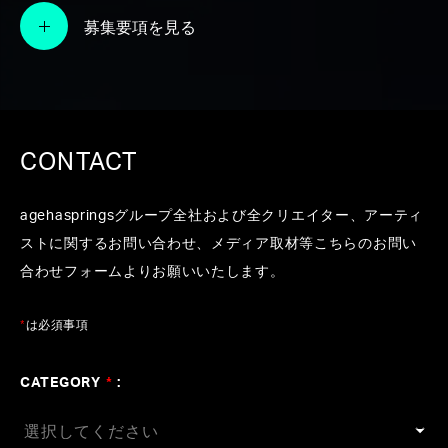
玉井健二プロデュース
募集要項を見る
#大濱健悟
#Nier:Automata
#JRAブランドCMソング
#大西省吾
#百田留衣
#森真樹
#Aimer
CONTACT
agehaspringsグループ全社および全クリエイター、アーティ
ストに関するお問い合わせ、メディア取材等こちらのお問い
合わせフォームよりお願いいたします。
*
は必須事項
CATEGORY
*
: