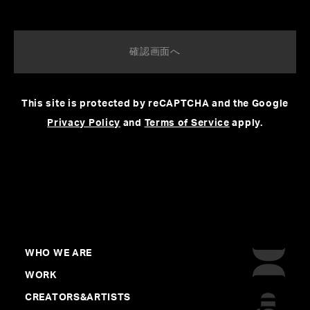
株式会社KADOKAWA
エイベックス株式会社
日本コロムビア株式会社
株式会社ドリーミュージック
株式会社トイズファクトリー
株式会社フォーライフミュージックエンタテイメント
This site is protected by reCAPTCHA and the Google
株式会社電通
Privacy Policy
and
Terms of Service
apply.
株式会社博報堂
株式会社ADKホールディングス
株式会社サイバーエージェント
株式会社東北新社
デジタル・アドバタイジング・コンソーシアム株式会社
株式会社ジェイアール東日本企画
株式会社大広
WHO WE ARE
株式会社東急エージェンシー
WORK
株式会社オプト
CREATORS&ARTISTS