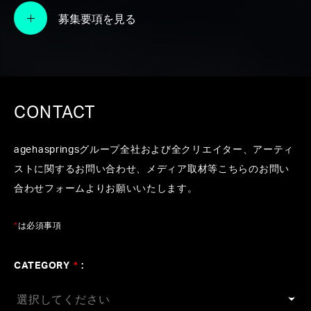
募集要項を見る
TEL / FAX
TEL:03-5464-5980 / FAX:03-5464-5981
CONTACT
グループ
agehaspringsグループ全社および全クリエイター、アーティ
株式会社アゲハスプリングス
ストに関するお問い合わせ、メディア取材等こちらのお問い
agehasprings Corp.
合わせフォームよりお願いいたします。
プロデューサーエージェンシー（マネジメント業・音源
制作業）
*
は必須事項
TEL:03-5464-5980 / FAX:03-5464-5981
CATEGORY
*
:
株式会社エーエスピーアール
aspr Corp.
クリエイティブエージェンシー（マネジメント業・PR