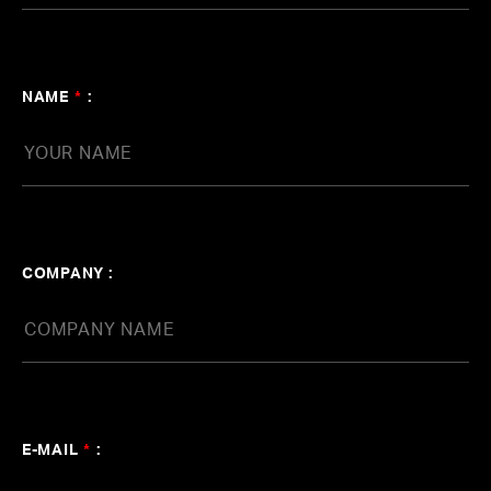
業）
TEL:03-6805-1916 / FAX:03-5464-5981
NAME
*
:
株式会社ワントラップ
onetrap Corp.
クリエイターエージェンシー（マネジメント業・音楽制
作業）
TEL:03-6427-3086 / FAX:03-6427-3087
COMPANY :
株式会社フォーシーム
FOURseam Corp.
レーベル&エージェンシー（マネジメント業・原盤管
理）
TEL:03-6805-1983 / FAX:03-5464-5981
E-MAIL
*
: