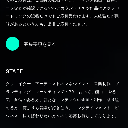
てのご応募は、ご自身の歌唱・パフォーマンス動画、音声デ
ータなどが確認できるSNSアカウントURLや作品のアップロ
ードリンクの記載だけでもご応募受付けます。未経験だが興
味があるという方も、是非ご応募ください。
会社名
募集要項を見る
株式会社アゲハスプリングス・ホールディングス
agehasprings Holdings Corp.
STAFF
代表取締役
クリエイター・アーティストのマネジメント、音楽制作、ブ
玉井健二
ランディング、マーケティング・PRにおいて、能力、やる
気、自信のある方。新たなコンテンツの企画・制作に取り組
める方。何よりも音楽が好きな方、エンタテインメント・ビ
所在地
ジネスに長く携わりたい方々のご応募お待ちしております。
〒150-0011 東京都渋谷区東3-14-7
ACCES MAP