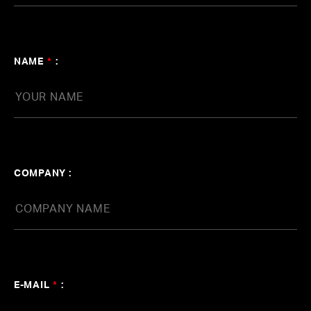
ンキング 勇気の宝箱」エンディン
グ・テーマ）
NAME
*
:
COMPANY :
CREDIT
E-MAIL
*
: