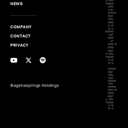
NEWS
Produced by 玉井健二 (agehasprings)
作詞：aimerrhythm
COMPANY
作曲：百田留衣
CONTACT
編曲：玉井健二、百田留衣
PRIVACY
Programming & All Instruments：百田留衣 (agehasprin
gs)
Recorded & Mixed by 森真樹 (agehasprings)
Mastered by 茅根裕司 (Sony Music Studios Tokyo)
©agehasprings Holdings
「Life is a song」
CREDIT