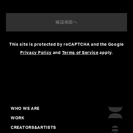
This site is protected by reCAPTCHA and the Google
Privacy Policy
and
Terms of Service
apply.
「空噪wired」
WHO WE ARE
WORK
CREDIT
CREATORS&ARTISTS