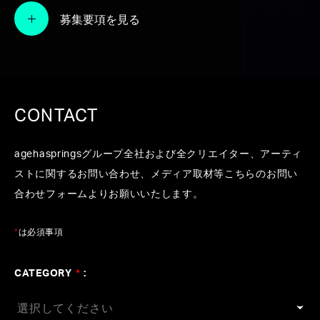
OVERVIEW
募集要項を見る
2023年5月10日発売のAimerの22ndシング
ル『あてもなく』は、全曲玉井健二プロデ
ュースで制作された一枚。Rec, Mixに森真
樹、作曲編曲には飛内将大、百田留衣と並
んで、agehasprings Partyよりキクイケタ
CONTACT
ロウがクレジットされています。
agehaspringsグループ全社および全クリエイター、アーティ
表題曲「あてもなく」は、アニメ「王様
ストに関するお問い合わせ、メディア取材等こちらのお問い
ランキング 勇気の宝箱」エンディング・
合わせフォームよりお願いいたします。
テーマに起用されました。
*
は必須事項
CATEGORY
*
:
「あてもなく」（アニメ「王様ラ