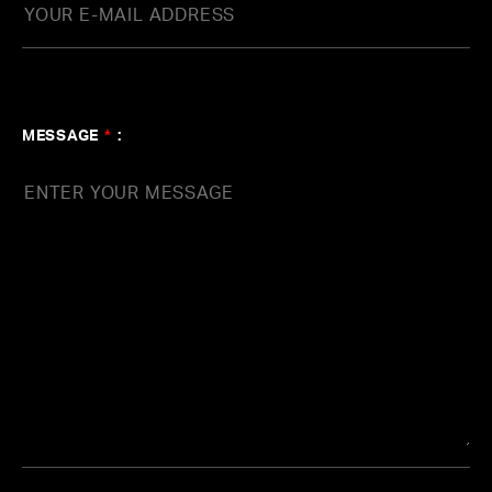
Produced by 玉井健二 (agehasprings)
作詞：aimerrhythm
作曲：飛内将大
編曲：玉井健二、飛内将大
MESSAGE
*
:
Strings Arrangement：室屋光一郎
Programming & All Other Instruments：飛内将大 (ageh
asprings)
Strings：室屋光一郎ストリングス
Recorded by 森真樹 (agehasprings)
Mixed by 熊坂敏 (prime sound studio form)
Mastered by 茅根裕司 (Sony Music Studios Tokyo)
エンディングノンクレジット映像がYouTube内、ANIPLE
X公式チャンネルにて視聴可能です。