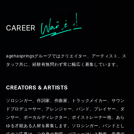
CAREER
【Aimer】22ndシングル『あて
agehaspringsグループではクリエイター、アーティスト、ス
もなく 』全曲玉井健二プロデュ
タッフ共に、経験有無問わず常に幅広く募集しています。
ース
CREATORS & ARTISTS
#agehasprings Party
#王様ランキング
#Produce
ソロシンガー、作詞家、作曲家、トラックメイカー、サウン
#百田留衣
#森真樹
#Aimer
ドプロデューサー、アレンジャー、バンド、プレイヤー、ダ
ンサー、ボーカルディレクター、ボイストレーナー他、あら
ゆる才能ある人材を募集します。ソロシンガー、バンドとし