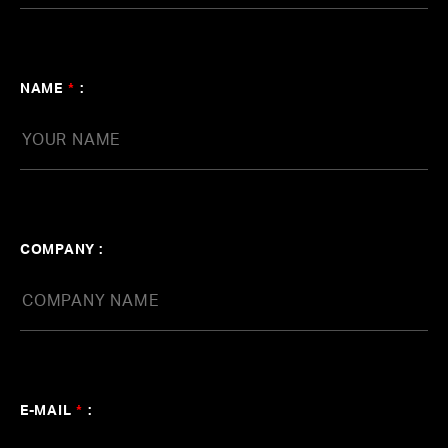
【Aimer】「第73回NHK紅白歌合戦」でビ
ルボード/オリコン年間1位など2022年の音
楽チャートを席巻した「残響散歌」を歌唱
NAME
*
:
#Vaundy
#鬼滅の刃コラボ
#幾田りら
#森真樹
#
玉井健二プロデュース
#milet
COMPANY :
E-MAIL
*
: