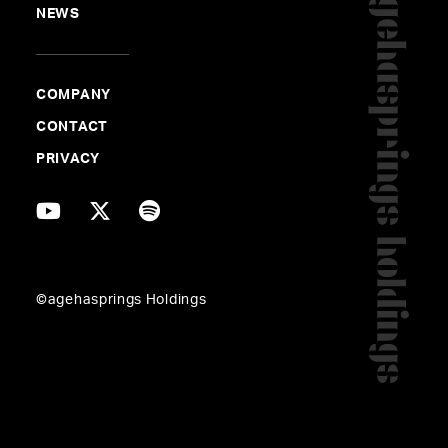
NEWS
COMPANY
CONTACT
PRIVACY
agehasprings公式YouTubeチャンネル
©agehasprings Holdings
「みんなの知らない音楽の裏側」
#KOHD
#リアルな制作現場
#制作秘話
#関ジャム
#永澤和真
#蔦谷好位置
#横山裕章
#Media