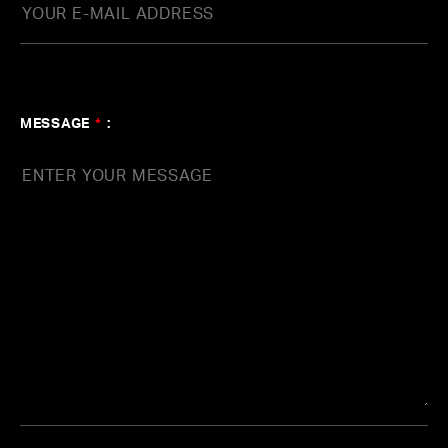
東映アニメーションとagehaspringsがタッ
グを組むガールズバンドプロジェクト『ガ
ールズバンドクライ』、玉井健二が全面音
MESSAGE
*
:
楽プロデュース
#Bleeding Hearts
#完全新作オリジナルアニメ
#トゲ
ナシトゲアリ
#タカノシンヤ
#KOHD
#Produce
#
玉井健二
#田中ユウスケ
#森真樹