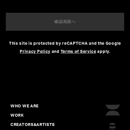
This site is protected by reCAPTCHA and the Google
NHK連続ドラマ小説「らんまん」（2023年
Privacy Policy
and
Terms of Service
apply.
4月-9月放送）主題歌あいみょん「愛の花」
プロデュースを田中ユウスケ、共同編曲で
KOHDが参加
#NHK連続ドラマ小説
#らんまん
#朝ドラ
#編曲
#KOHD
#Produce
#田中ユウスケ
#あいみょん
WHO WE ARE
WORK
CREATORS&ARTISTS