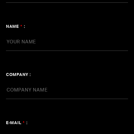
agehasprings Group-CM音楽制作実績
#ポケモン
#カロリーメイト
#伊藤園
#ニベア
#au
#ポカリスエット
#家庭教師のトライ
#ゼスプリキ
NAME
*
:
ウイ
#大濱健悟
#長橋健一
#KOHD
#大西省吾
#
横山裕章
COMPANY :
E-MAIL
*
: