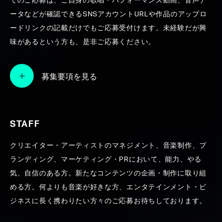
てのご応募は、ご自身の歌唱・パフォーマンス動画、音声デ
ータなどが確認できるSNSアカウントURLや作品のアップロ
SEARCH
ードリンクの記載だけでもご応募受付けます。未経験だが興
味があるという方も、是非ご応募ください。
募集要項を見る
STAFF
クリエイター・アーティストのマネジメント、音楽制作、ブ
ランディング、マーケティング・PRにおいて、能力、やる
気、自信のある方。新たなコンテンツの企画・制作に取り組
める方。何よりも音楽が好きな方、エンタテインメント・ビ
ジネスに長く携わりたい方々のご応募お待ちしております。
KOHD WORKS【編曲 / 楽曲提供 / プロデュ