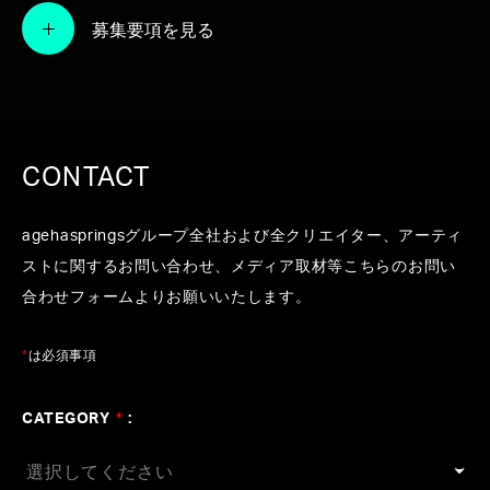
#ポケモン
#カロリーメイト
#伊藤園
#ニベア
#au
募集要項を見る
#ポカリスエット
#家庭教師のトライ
#ゼスプリキ
ウイ
#大濱健悟
#長橋健一
#KOHD
#大西省吾
#
横山裕章
CONTACT
agehaspringsグループ全社および全クリエイター、アーティ
ストに関するお問い合わせ、メディア取材等こちらのお問い
合わせフォームよりお願いいたします。
*
は必須事項
CATEGORY
*
: