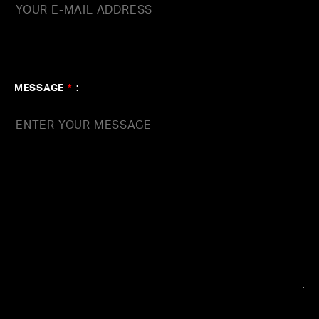
Spotifyオフィシャル・プレイリスト
【agehasprings WORKS】
MESSAGE
*
:
#釣俊輔
#KOHD
#2500曲を超えるWORKSより選曲
#永澤和真
#大西省吾
#Produce
#玉井健二
#蔦
谷好位置
#田中ユウスケ
#百田留衣
#野間康介
#
横山裕章
#森真樹
#Aimer