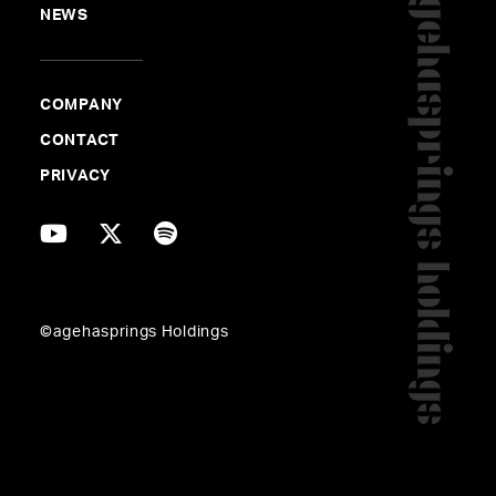
NEWS
COMPANY
CONTACT
完全立体音響”イマーシブサウンド”を駆使
PRIVACY
した画期的な配信ライブ「Aimer Live at
Anywhere 2020 in Christ Shinagawa
Church」
©agehasprings Holdings
#立体音響
#ライブプロデュース
#野間康介
#横山
裕章
#Aimer
#無観客ライブ
#世界中継