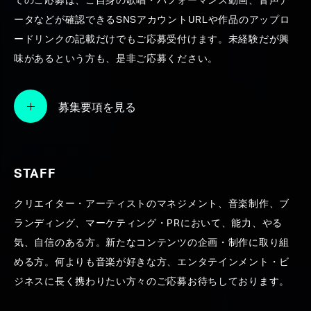
てのご応募は、ご自身の歌唱・パフォーマンス動画、音声デ
ータなどが確認できるSNSアカウントURLや作品のアップロ
SEARCH
ードリンクの記載だけでもご応募受付けます。未経験だが興
味があるという方も、是非ご応募ください。
募集要項を見る
STAFF
クリエイター・アーティストのマネジメント、音楽制作、ブ
ランディング、マーケティング・PRにおいて、能力、やる
気、自信のある方。新たなコンテンツの企画・制作に取り組
める方。何よりも音楽が好きな方、エンタテインメント・ビ
ジネスに長く携わりたい方々のご応募お待ちしております。
agehasprings Group-CM音楽制作実績