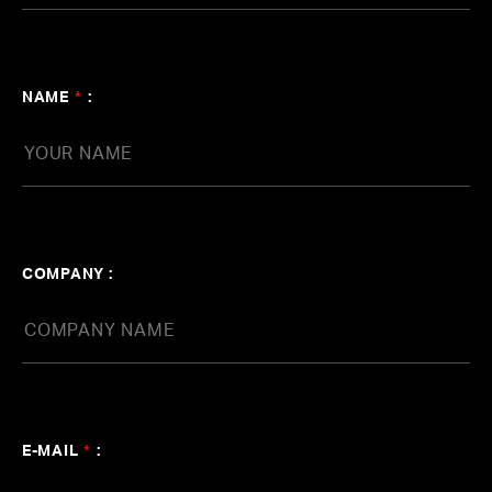
agehasprings公式YouTubeチャンネル
「みんなの知らない音楽の裏側」
NAME
*
:
#KOHD
#リアルな制作現場
#制作秘話
#関ジャム
#永澤和真
#蔦谷好位置
#横山裕章
#Media
COMPANY :
E-MAIL
*
: