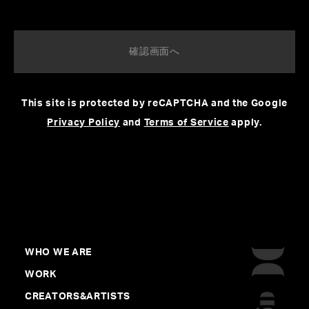
横山裕章WORK VRショートアニメーション
This site is protected by reCAPTCHA and the Google
映画「Last Dance」
Privacy Policy
and
Terms of Service
apply.
#講談社VRラボオリジナル作品
#国際映画祭
#Produce
#横山裕章
#Award
WHO WE ARE
WORK
CREATORS&ARTISTS