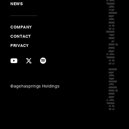
NEWS
チケット詳細：
Aimer オフィシャルサイト
COMPANY
CONTACT
PRIVACY
FIMMIGRM AI Generated Track ×
K Nagasawa
©agehasprings Holdings
永澤和真は、「FIMMIGRM AI Generated Track ×
K Nag
asawa」として
agehaspringsブランドムービー
のBGM制
作も担当。
その制作過程の様子が、「みんなの知らない音楽の裏
側〜agehasprings公式〜」YouTubeチャンネルにてご覧
いただけます。