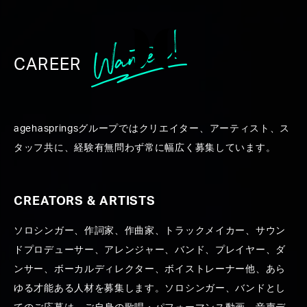
CAREER
各会場限定で無料DLできる
agehaspringsグループではクリエイター、アーティスト、ス
「Aimer Arena Tour 2023 -nuit
タッフ共に、経験有無問わず常に幅広く募集しています。
immersive-」開場BGM、作曲
AI「FIMMIGRM™」生成のメロ
CREATORS & ARTISTS
ディを永澤和真が編曲
ソロシンガー、作詞家、作曲家、トラックメイカー、サウン
ドプロデューサー、アレンジャー、バンド、プレイヤー、ダ
#nuitimmersive
#アリーナツアー
#編曲
#永澤和真
ンサー、ボーカルディレクター、ボイストレーナー他、あら
#Aimer
#作曲AI
#LIVE
#FIMMIGRM
ゆる才能ある人材を募集します。ソロシンガー、バンドとし