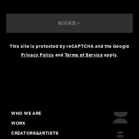
作曲AI「FIMMIGRM™」が生成したメロディを永澤和真
が編曲した、「FIMMIGRM AI Generated Track × K Na
gasawa」名義のオリジナルBGMを制作。
ライブが終わっても没入の余韻を持ち帰っていただける
よう、開場BGMの中から各日程毎に3曲ずつ、全て異な
This site is protected by reCAPTCHA and the Google
る楽曲がライブ当日限定で無料でダウンロードできる特
Privacy Policy
and
Terms of Service
apply.
別企画も実施しています。
◆
ツアー日程
3月18日(土) 名古屋・日本ガイシホール
3月19日(日) 名古屋・日本ガイシホール
4月15日(土) 神奈川・横浜アリーナ
WHO WE ARE
4月16日(日) 神奈川・横浜アリーナ
WORK
5月20日(土) 大阪・大阪城ホール
CREATORS&ARTISTS
5月21日(日) 大阪・大阪城ホール