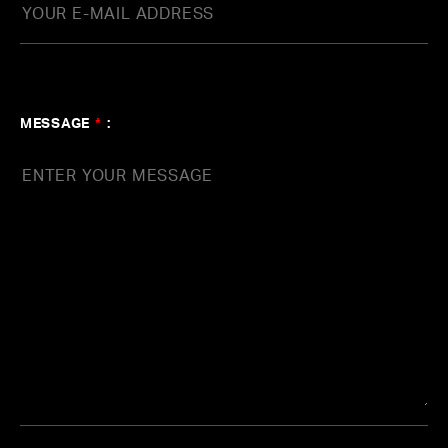
愛知・日本ガイシホール2daysを皮切りに、神奈川・横
浜アリーナ2days、大阪・大阪城ホール2daysを回る、Ai
merの2023年のアリーナツアー。
ツアータイトルの”nuit immersive”(ニュイ イマーシブ)
MESSAGE
*
:
は”没入する夜”という意味で、音楽により深く、濃く、
浸り尽くしてもらいたいという思いから名付けました。
そんなコンセプトを掲げた今回のツアーでは、初めてス
トリングス隊を迎えたバンド編成でライブを行い、会場
のどの席にいても最高のポジションと同じ環境で楽しめ
る新しいサウンドシステムを導入しています。
また、より没入感を演出するために開場BGMにもこだわ
りました。