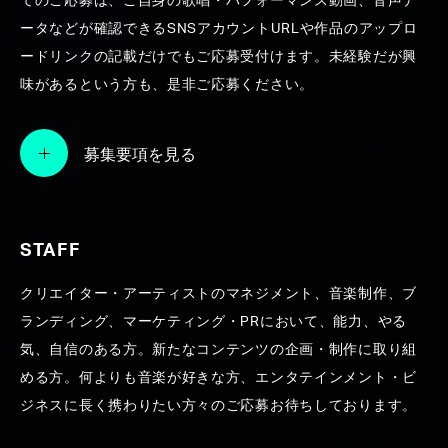
てのご応募は、ご自身の歌唱・パフォーマンス動画、音声デ
ータなどが確認できるSNSアカウントURLや作品のアップロ
ードリンクの記載だけでもご応募受付けます。未経験だが興
味があるという方も、是非ご応募ください。
募集要項を見る
STAFF
クリエイター・アーティストのマネジメント、音楽制作、ブ
OVERVIEW
ランディング、マーケティング・PRにおいて、能力、やる
2023年3月から5月にかけて全国3都市6公
気、自信のある方。新たなコンテンツの企画・制作に取り組
演を回るAimerのアリーナツアー「Aimer
める方。何よりも音楽が好きな方、エンタテインメント・ビ
Arena Tour 2023 -nuit immersive-」の開
ジネスに長く携わりたい方々のご応募お待ちしております。
場BGMを、作曲AI「FIMMIGRM™」がメロ