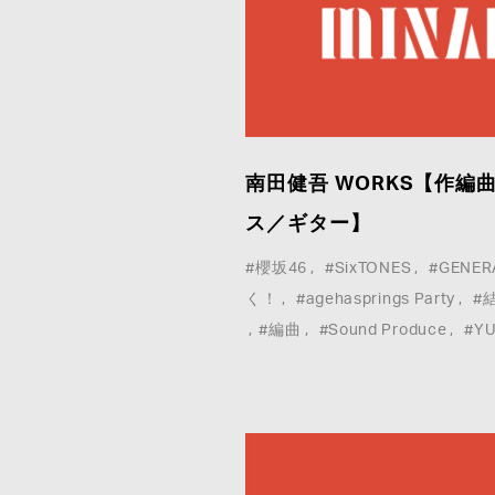
南田健吾 WORKS【作
ス／ギター】
#櫻坂46
#SixTONES
#GENER
く！
#agehasprings Party
#
#編曲
#Sound Produce
#YU