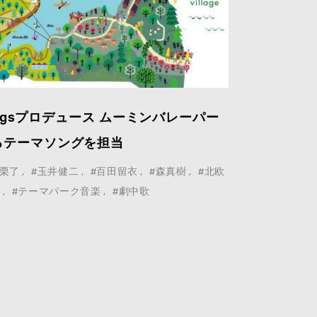
ringsプロデュース ムーミンバレーパー
るテーマソングを担当
小栗了
#玉井健二
#百田留衣
#森真樹
#北欧
ド
#テーマパーク音楽
#劇中歌
 Google
Privacy Policy
and
Terms of Service
apply.