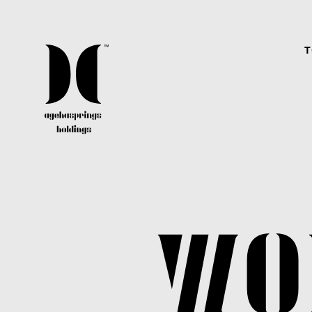
T
CAREER
agehaspringsグループではクリエイター、アーテ
ィスト、スタッフ共に、経験有無問わず常に幅広
く募集しています。
WO