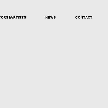
TORS&ARTISTS
NEWS
CONTACT
サウンドプロデューサー、アレンジャー、バンド、プレイ
ーナー他、あらゆる才能ある人材を募集します。ソロシン
ォーマンス動画、音声データなどが確認できるSNSアカウ
もご応募受付けます。未経験だが興味があるという方も、是