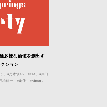
y – 多種多様な価値を創出す
セクション
く
#乃木坂46
#CM
#南田
#長橋健一
#劇伴
#Aimer