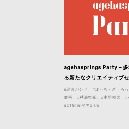
agehasprings Part
WHO WE ARE
COMPANY
WORK
CONTACT
る新たなクリエイティブ
CREATORS&ARTISTS
PRIVACY
#結束バンド
#ぼっち・ざ・ろっ
NEWS
健吾
#秋浦智裕
#中野領太
#Official髭男dism