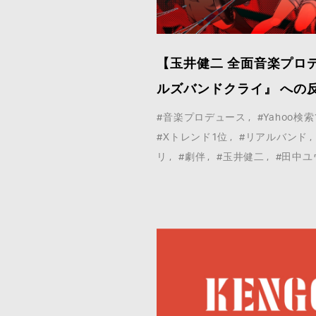
ア取材等こちらのお問い合わせフォームよりお願
いいたします。
【玉井健二 全面音楽プロ
*
は必須事項
ルズバンドクライ』 への
#音楽プロデュース
#Yahoo検索
#Xトレンド1位
#リアルバンド
リ
#劇伴
#玉井健二
#田中ユ