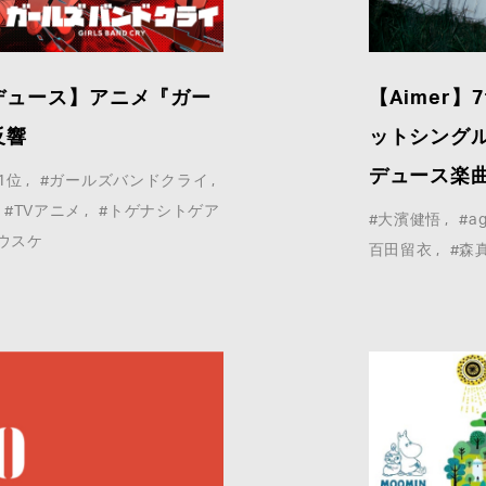
デュース】アニメ『ガー
【Aimer】7
COMPANY :
反響
ットシング
デュース楽
1位
#ガールズバンドクライ
#TVアニメ
#トゲナシトゲア
#大濱健悟
#ag
E-MAIL
*
:
ウスケ
百田留衣
#森
MESSAGE
*
: