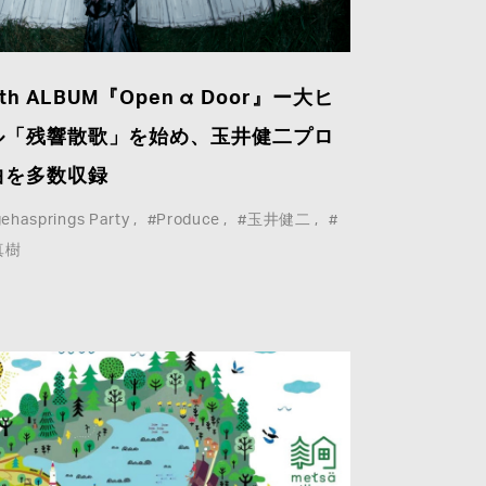
th ALBUM『Open α Door』ー大ヒ
ル「残響散歌」を始め、玉井健二プロ
曲を多数収録
ehasprings Party
#Produce
#玉井健二
#
真樹