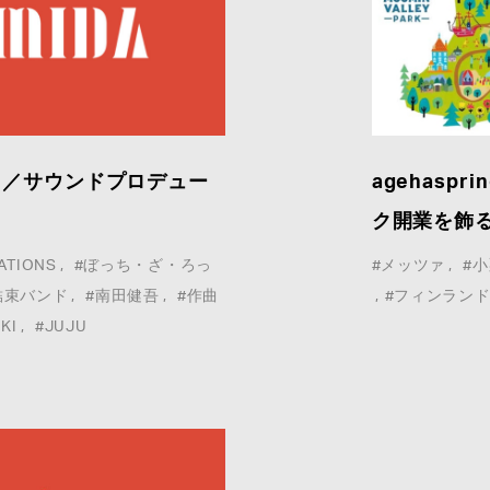
編曲／サウンドプロデュー
agehasp
ク開業を飾
ATIONS
#ぼっち・ざ・ろっ
#メッツァ
#
結束バンド
#南田健吾
#作曲
#フィンラン
KI
#JUJU
This site is protected by reCAPTCHA and the