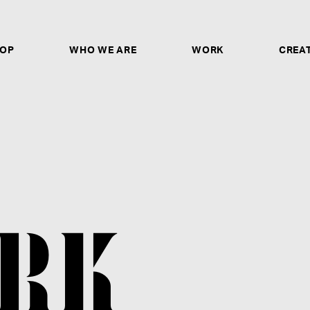
OP
WHO WE ARE
WORK
CREA
CREATORS & ARTISTS
ソロシンガー、作詞家、作曲家、トラックメイカー、
ヤー、ダンサー、ボーカルディレクター、ボイストレ
ガー、バンドとしてのご応募は、ご自身の歌唱・パフ
ントURLや作品のアップロードリンクの記載だけで
非ご応募ください。
募集要項を見る
RK
STAFF