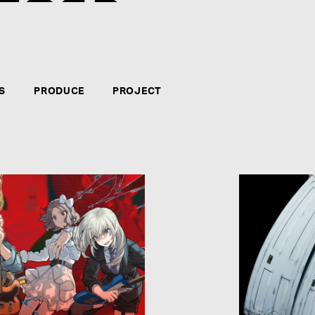
クリエイター・アーティストのマネジメント、音楽制
力、やる気、自信のある方。新たなコンテンツの企画
テインメント・ビジネスに長く携わりたい方々のご応
S
PRODUCE
PROJECT
募集要項を見る
CATEGORY
*
:
NAME
*
: