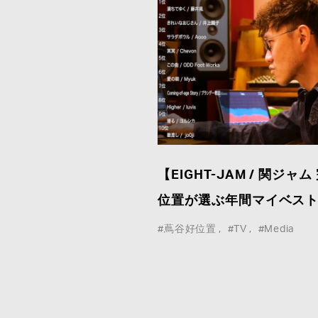
WHO WE ARE
COMPANY
【EIGHT-JAM / 関ジ
WORK
CONTACT
位置が選ぶ年間マイベスト
CREATORS&ARTISTS
PRIVACY
#蔦谷好位置
#TV
#Media
NEWS