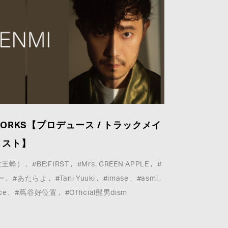
 WORKS【プロデュース / トラックメイ
ィスト】
女王蜂）
#BE:FIRST
#Mrs. GREEN APPLE
#
©agehasprings Holdings
ー
#あたらよ
#Tani Yuuki
#imase
#asmi
ce
#蔦谷好位置
#Official髭男dism