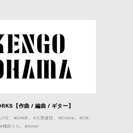
RKS【作曲 / 編曲 / ギター】
LIVE
#GAME
#大濱健悟
#Drama
#CM
#幾田りら
#Aimer