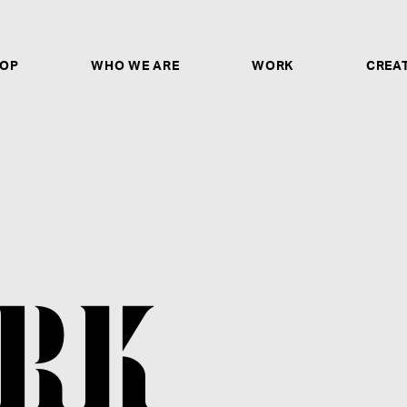
OP
WHO WE ARE
WORK
CREA
CREATORS & ARTISTS
ソロシンガー、作詞家、作曲家、トラックメイカー、
ヤー、ダンサー、ボーカルディレクター、ボイストレ
ガー、バンドとしてのご応募は、ご自身の歌唱・パフ
ントURLや作品のアップロードリンクの記載だけで
非ご応募ください。
募集要項を見る
RK
STAFF