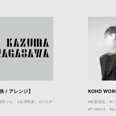
 / アレンジ】
KOHD WO
幾田りら
#永澤和真
#プロデ
#稲葉浩志
#
#Produce
#