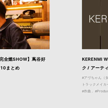
ャム 完全燃SHOW】蔦谷好
KERENMI
10まとめ
ク / アーテ
#アヴちゃん（
トラックメイカ
#作曲
#Produ