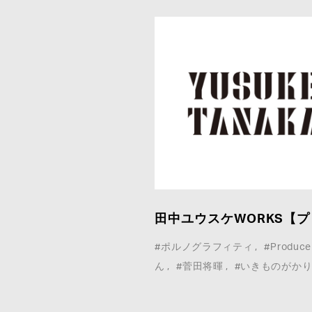
田中ユウスケWORKS【プ
#ポルノグラフィティ
#Produce
ん
#菅田将暉
#いきものがか