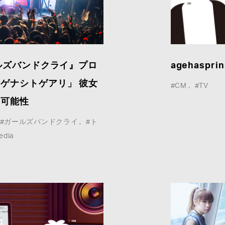
COMPANY :
ールズバンドクライ』プロ
agehaspr
ゲナシトゲアリ」 彼女
#CM
#TV
の可能性
E-MAIL
*
:
#ガールズバンドクライ
#ト
edia
MESSAGE
*
: