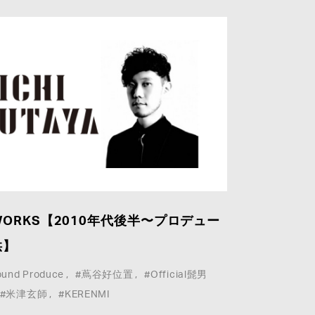
ORKS【2010年代後半〜プロデュー
供】
ound Produce
#蔦谷好位置
#Official髭男
#米津玄師
#KERENMI