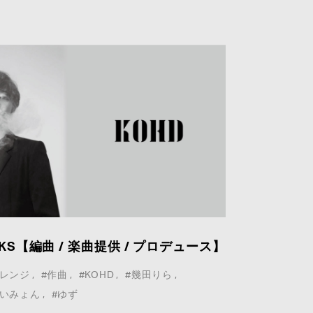
RKS【編曲 / 楽曲提供 / プロデュース】
アレンジ
#作曲
#KOHD
#幾田りら
あいみょん
#ゆず