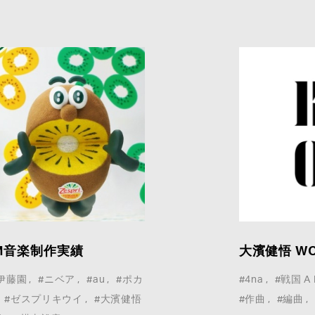
p-CM音楽制作実績
大濱健悟 WO
伊藤園
#ニベア
#au
#ポカ
#4na
#戦国 A 
#ゼスプリキウイ
#大濱健悟
#作曲
#編曲