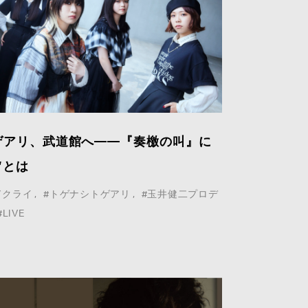
ゲアリ、武道館へ——『奏檄の叫』に
”とは
ドクライ
#トゲナシトゲアリ
#玉井健二プロデ
 Google
Privacy Policy
and
Terms of Service
apply.
#LIVE