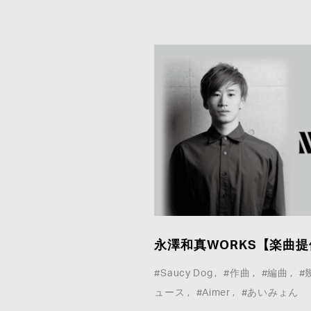
永澤和真WORKS【楽曲提供
#Saucy Dog
#作曲
#編曲
#
ュース
#Aimer
#あいみょん