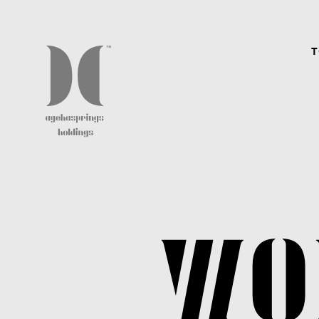
T
CAREER
agehaspringsグループではクリエイター、アーテ
ィスト、スタッフ共に、経験有無問わず常に幅広
く募集しています。
WO