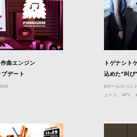
I作曲エンジン
トゲナシト
ップデート
込めた“叫び
GRM
#ガールズバン
This site is protected by reCAPTCHA and the
ュース
#TV