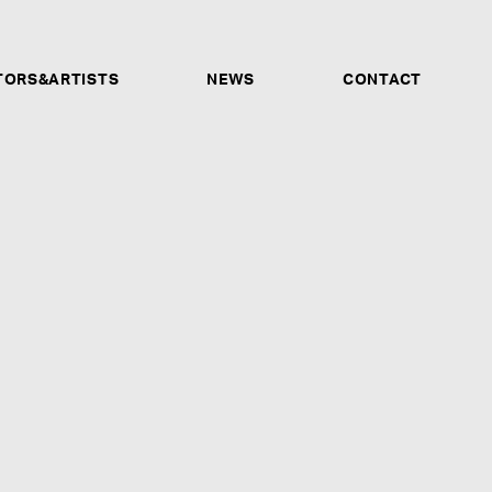
TORS&ARTISTS
NEWS
CONTACT
サウンドプロデューサー、アレンジャー、バンド、プレイ
ーナー他、あらゆる才能ある人材を募集します。ソロシン
ォーマンス動画、音声データなどが確認できるSNSアカウ
もご応募受付けます。未経験だが興味があるという方も、是