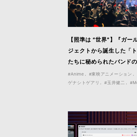
ア取材等こちらのお問い合わせフォームよりお願
いいたします。
*
は必須事項
【照準は “世界”】『ガ
ジェクトから誕生した「ト
たちに秘められたバンド
#Anime
#東映アニメーション
ゲナシトゲアリ
#玉井健二
#M