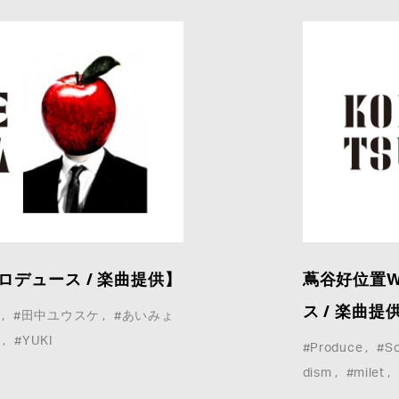
ロデュース / 楽曲提供】
蔦谷好位置W
ス / 楽曲提
#田中ユウスケ
#あいみょ
り
#YUKI
#Produce
#S
dism
#milet