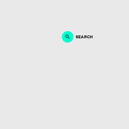
作、ブランディング、マーケティング・PRにおいて、能
・制作に取り組める方。何よりも音楽が好きな方、エンタ
募お待ちしております。
SEARCH