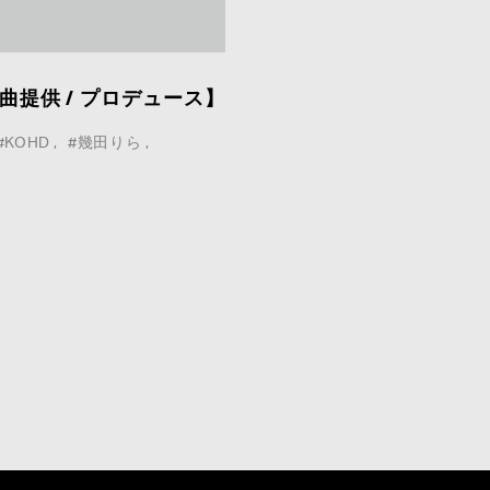
 楽曲提供 / プロデュース】
COMPANY :
#KOHD
#幾田りら
E-MAIL
*
:
MESSAGE
*
: