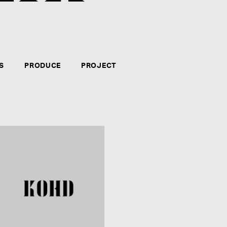
クリエイター・アーティストのマネジメント、音楽制
力、やる気、自信のある方。新たなコンテンツの企画
テインメント・ビジネスに長く携わりたい方々のご応
S
PRODUCE
PROJECT
募集要項を見る
CATEGORY
*
:
NAME
*
: