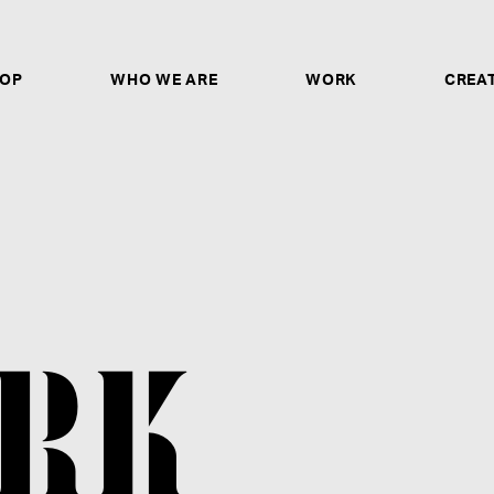
OP
WHO WE ARE
WORK
CREA
CREATORS & ARTISTS
ソロシンガー、作詞家、作曲家、トラックメイカー、
ヤー、ダンサー、ボーカルディレクター、ボイストレ
ガー、バンドとしてのご応募は、ご自身の歌唱・パフ
ントURLや作品のアップロードリンクの記載だけで
非ご応募ください。
募集要項を見る
RK
STAFF