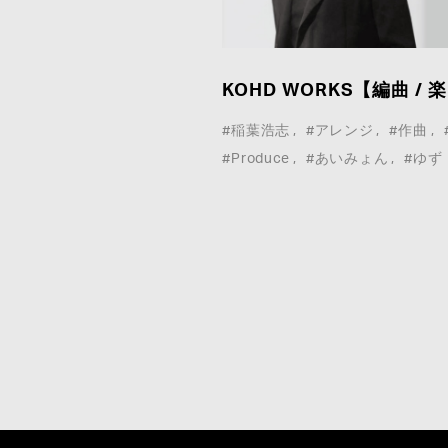
ア取材等こちらのお問い合わせフォームよりお願
いいたします。
KOHD WORKS【編曲 /
*
は必須事項
#稲葉浩志
#アレンジ
#作曲
#Produce
#あいみょん
#ゆず