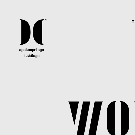
T
CAREER
agehaspringsグループではクリエイター、アーテ
ィスト、スタッフ共に、経験有無問わず常に幅広
く募集しています。
WO