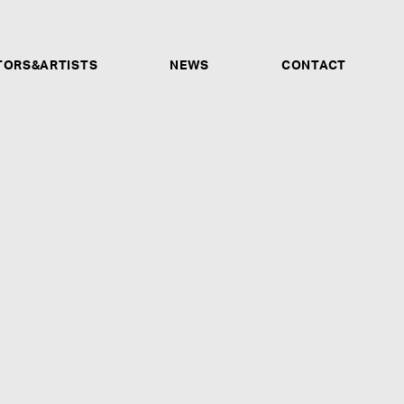
TORS&ARTISTS
NEWS
CONTACT
サウンドプロデューサー、アレンジャー、バンド、プレイ
ーナー他、あらゆる才能ある人材を募集します。ソロシン
ォーマンス動画、音声データなどが確認できるSNSアカウ
もご応募受付けます。未経験だが興味があるという方も、是