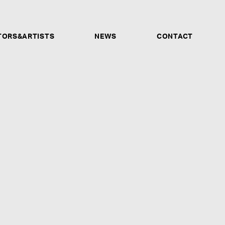
TORS&ARTISTS
NEWS
CONTACT
サウンドプロデューサー、アレンジャー、バンド、プレイ
ーナー他、あらゆる才能ある人材を募集します。ソロシン
ォーマンス動画、音声データなどが確認できるSNSアカウ
もご応募受付けます。未経験だが興味があるという方も、是