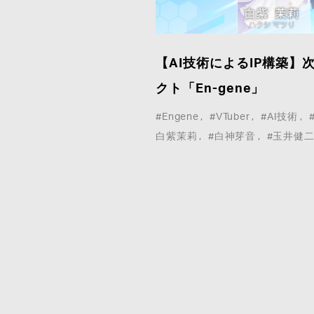
ア取材等こちらのお問い合わせフォームよりお願
いいたします。
【AI技術によるIP構築】次
*
は必須事項
クト「En-gene」
#Engene
#VTuber
#AI技術
白紫茉莉
#白神芽音
#玉井健