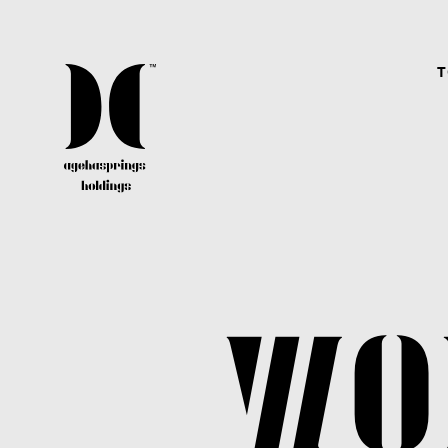
T
CAREER
agehaspringsグループではクリエイター、アーテ
ィスト、スタッフ共に、経験有無問わず常に幅広
く募集しています。
WO