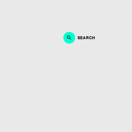
作、ブランディング、マーケティング・PRにおいて、能
・制作に取り組める方。何よりも音楽が好きな方、エンタ
募お待ちしております。
SEARCH