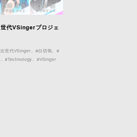
世代VSingerプロジェ
COMPANY :
#次世代VSinger
#白切鴒
#
二
#Technology
#VSinger
E-MAIL
*
:
MESSAGE
*
: