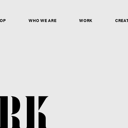
OP
WHO WE ARE
WORK
CREA
CREATORS & ARTISTS
ソロシンガー、作詞家、作曲家、トラックメイカー、
ヤー、ダンサー、ボーカルディレクター、ボイストレ
ガー、バンドとしてのご応募は、ご自身の歌唱・パフ
ントURLや作品のアップロードリンクの記載だけで
非ご応募ください。
募集要項を見る
RK
STAFF