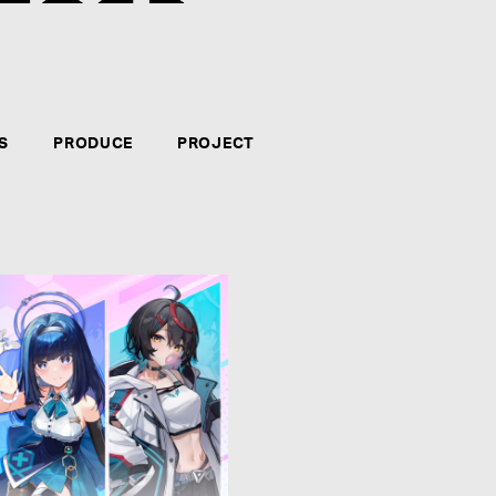
クリエイター・アーティストのマネジメント、音楽制
力、やる気、自信のある方。新たなコンテンツの企画
テインメント・ビジネスに長く携わりたい方々のご応
S
PRODUCE
PROJECT
募集要項を見る
CATEGORY
*
:
NAME
*
: