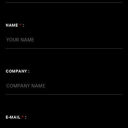
agehaspringsが提供する体験型イノベーテ
ィブ音楽ラボ agehasprings The Lab.
NAME
*
:
#メタバース
#オーディション
#Workshop
#Audition
#VSinger
#産学連携
COMPANY :
E-MAIL
*
: