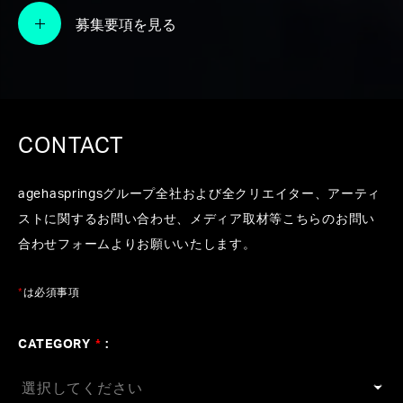
ロジェクト「En-gene」
募集要項を見る
#Engene
#VTuber
#AI技術
#次世代VSinger
#白
切鴒
#白紫茉莉
#白神芽音
#玉井健二
#Technology
#VSinger
CONTACT
agehaspringsグループ全社および全クリエイター、アーティ
ストに関するお問い合わせ、メディア取材等こちらのお問い
合わせフォームよりお願いいたします。
*
は必須事項
CATEGORY
*
: