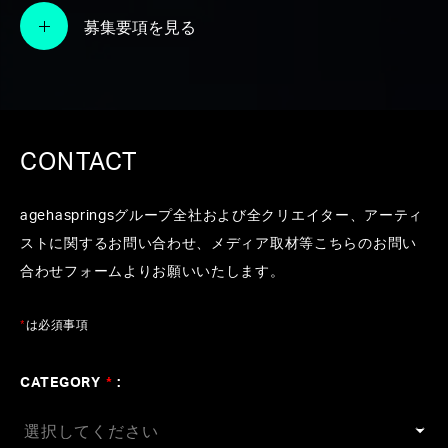
#ポケモン
#カロリーメイト
#伊藤園
#ニベア
#au
募集要項を見る
#ポカリスエット
#家庭教師のトライ
#ゼスプリキ
ウイ
#大濱健悟
#長橋健一
#KOHD
#大西省吾
#
横山裕章
CONTACT
agehaspringsグループ全社および全クリエイター、アーティ
ストに関するお問い合わせ、メディア取材等こちらのお問い
合わせフォームよりお願いいたします。
*
は必須事項
CATEGORY
*
: