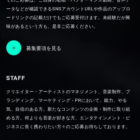
てのご応募は、ご自身の歌唱・パフォーマンス動画、音声デ
ータなどが確認できるSNSアカウントURLや作品のアップロ
SEARCH
ードリンクの記載だけでもご応募受付けます。未経験だが興
味があるという方も、是非ご応募ください。
募集要項を見る
STAFF
クリエイター・アーティストのマネジメント、音楽制作、ブ
ランディング、マーケティング・PRにおいて、能力、やる
気、自信のある方。新たなコンテンツの企画・制作に取り組
める方。何よりも音楽が好きな方、エンタテインメント・ビ
ジネスに長く携わりたい方々のご応募お待ちしております。
agehasprings Group-CM音楽制作実績