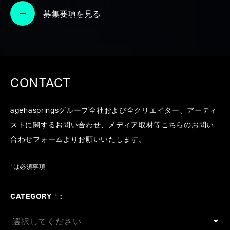
出する新たなクリエイティブセクション
募集要項を見る
#結束バンド
#ぼっち・ざ・ろっく
#乃木坂46
#CM
#南田健吾
#秋浦智裕
#中野領太
#長橋健一
#劇
伴
#Aimer
#Official髭男dism
CONTACT
agehaspringsグループ全社および全クリエイター、アーティ
ストに関するお問い合わせ、メディア取材等こちらのお問い
合わせフォームよりお願いいたします。
*
は必須事項
CATEGORY
*
: