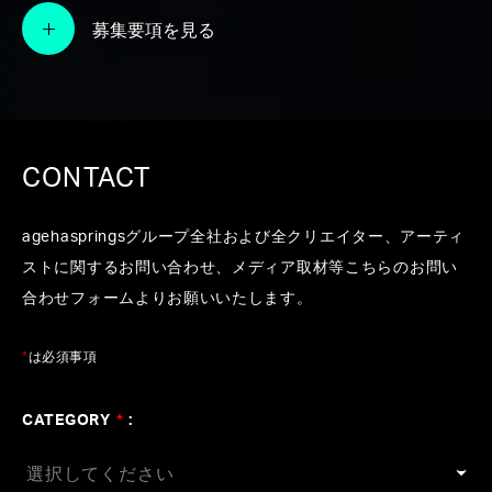
#ポケモン
#カロリーメイト
#伊藤園
#ニベア
#au
募集要項を見る
#ポカリスエット
#家庭教師のトライ
#ゼスプリキ
ウイ
#大濱健悟
#長橋健一
#KOHD
#大西省吾
#
横山裕章
CONTACT
agehaspringsグループ全社および全クリエイター、アーティ
ストに関するお問い合わせ、メディア取材等こちらのお問い
合わせフォームよりお願いいたします。
*
は必須事項
CATEGORY
*
: