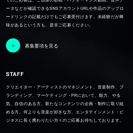
てのご応募は、ご自身の歌唱・パフォーマンス動画、音声デ
ータなどが確認できるSNSアカウントURLや作品のアップロ
SEARCH
ードリンクの記載だけでもご応募受付けます。未経験だが興
味があるという方も、是非ご応募ください。
募集要項を見る
STAFF
クリエイター・アーティストのマネジメント、音楽制作、ブ
ランディング、マーケティング・PRにおいて、能力、やる
気、自信のある方。新たなコンテンツの企画・制作に取り組
める方。何よりも音楽が好きな方、エンタテインメント・ビ
ジネスに長く携わりたい方々のご応募お待ちしております。
agehasprings Group-CM音楽制作実績