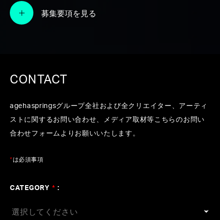
「ムーラン・ルージュ！ザ・ミュージカ
募集要項を見る
ル」
#宮本亞門
#松尾潔
#MAN WITH A MISSION
#松任
谷由実
#いしわたり淳治
#UA
#ジェーン・スー
CONTACT
agehaspringsグループ全社および全クリエイター、アーティ
ストに関するお問い合わせ、メディア取材等こちらのお問い
合わせフォームよりお願いいたします。
*
は必須事項
CATEGORY
*
: