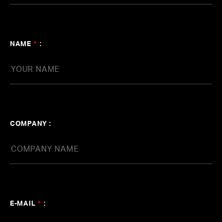
Synapples2.0とは
NAME
*
:
COMPANY :
E-MAIL
*
:
Synapples2.0は、モーションキャプチャ技術によって3
DCGキャラクターにパフォーマーの動きをリアルタイム