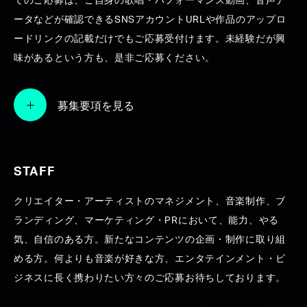
てのご応募は、ご自身の歌唱・パフォーマンス動画、音声デ
ータなどが確認できるSNSアカウントURLや作品のアップロ
ードリンクの記載だけでもご応募受付けます。未経験だが興
味があるという方も、是非ご応募ください。
募集要項を見る
STAFF
クリエイター・アーティストのマネジメント、音楽制作、ブ
ランディング、マーケティング・PRにおいて、能力、やる
OVERVIEW
気、自信のある方。新たなコンテンツの企画・制作に取り組
める方。何よりも音楽が好きな方、エンタテインメント・ビ
agehasprings設立10周年を記念し、ゆず、
ジネスに長く携わりたい方々のご応募お待ちしております。
JUJU、back number、Aimerなど
agehaspringsが手掛けたアーティストが出