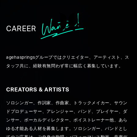
CAREER
2015年 agehasprings10周年記
agehaspringsグループではクリエイター、アーティスト、ス
念ライブイベント
タッフ共に、経験有無問わず常に幅広く募集しています。
Synapples2.0 〜no border
between sounds〜
CREATORS & ARTISTS
ソロシンガー、作詞家、作曲家、トラックメイカー、サウン
#Live Produce
#Aimer
#Technology
#モーション
ドプロデューサー、アレンジャー、バンド、プレイヤー、ダ
キャプチャ
#JUJU
#back number
#ゆず
ンサー、ボーカルディレクター、ボイストレーナー他、あら
#3DCG
ゆる才能ある人材を募集します。ソロシンガー、バンドとし