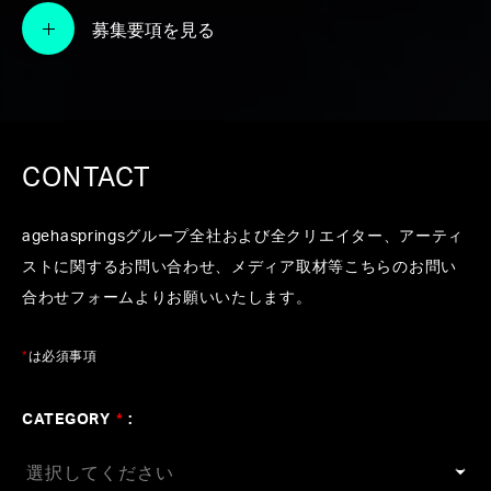
演するライブイベント『Synapples2.0 〜
募集要項を見る
no border between sounds〜』を主催
ヴァーチャルアーティスト＜
Synapples2.0＞がナビゲートするコンセ
プチュアルライブ
CONTACT
2015年2月7日、豊洲PITにて最新の映像
agehaspringsグループ全社および全クリエイター、アーティ
技術×音楽ライブイベントを開催
ストに関するお問い合わせ、メディア取材等こちらのお問い
合わせフォームよりお願いいたします。
最新技術を取り入れたライブは日本テレ
ビ「NEWS ZERO」をはじめ様々なメデ
*
は必須事項
ィアで特集が組まれる
CATEGORY
*
: