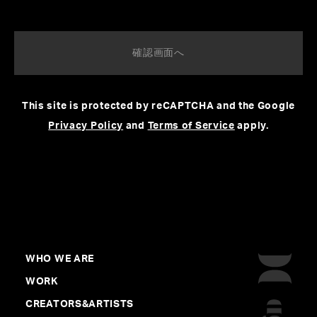
This site is protected by reCAPTCHA and the Google
Privacy Policy
and
Terms of Service
apply.
日時：2015.2.7(sat) “tone“ open/17:30 start/18:30
場所：Toyosu PIT（Access）
出演：Aimer、back number、Faint*Star、JUJU、安田
WHO WE ARE
レイ、Synapples2.0、ゆず
WORK
主催：agehasprings、D.N.ドリームパートナーズ（NTT
CREATORS&ARTISTS
ドコモ / 日本テレビ）、博報堂DYメディアパートナーズ