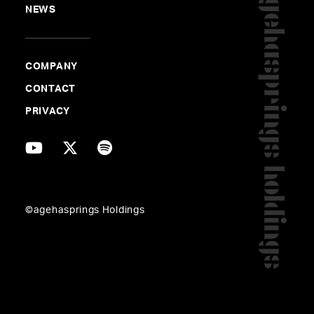
後援：J-WAVE
NEWS
協賛：レコチョク
協力：DISK GARAGE
COMPANY
CONTACT
出演アーティストたちが奏でるヒット曲にのせたAR演出
PRIVACY
と、3DCGのヴァーチャル・アーティストSynapples2.0
のライブは好評を博し、イベント開催後より日本テレビ
「NEWS ZERO」をはじめとし、地上波主要キー局のニ
ュース・情報番組に取り上げられたほか、様々な音楽メ
ディアにてイベントレポートを掲載いただきました。
©agehasprings Holdings
【イベントレポート】ゆず、JUJU、back numberらが
出演、＜Synapples2.0＞