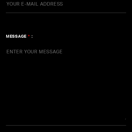
で反映させ、最新の映像技術による音楽ライブパフォー
マンスを実現させたヴァーチャルアーティストです。
2015年に、ヴァーチャルアーティスト＜Synapples2.0
MESSAGE
*
:
＞をホスト・ナビゲーション役として、ライブイベント
『Synapples2.0 〜no border between sounds〜』を開
催。最新の映像技術を用いたライブエンタテインメント
を実現しました。
Synapples2.0 〜no border betwe
en sounds〜 Produced by ageha
springs