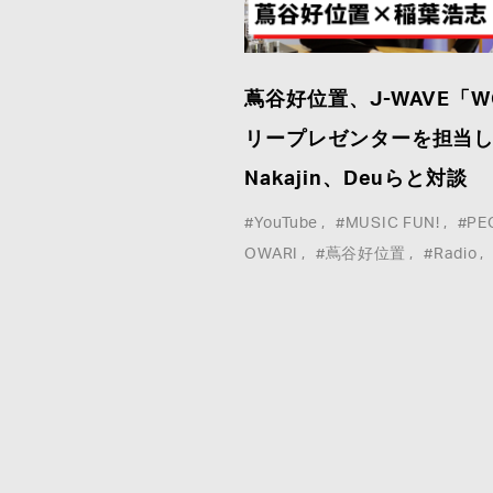
ア取材等こちらのお問い合わせフォームよりお願
いいたします。
蔦谷好位置、J-WAVE「W
*
は必須事項
リープレゼンターを担当
Nakajin、Deuらと対談
#YouTube
#MUSIC FUN!
#PE
OWARI
#蔦谷好位置
#Radio