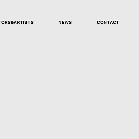
TORS&ARTISTS
NEWS
CONTACT
サウンドプロデューサー、アレンジャー、バンド、プレイ
ーナー他、あらゆる才能ある人材を募集します。ソロシン
ォーマンス動画、音声データなどが確認できるSNSアカウ
もご応募受付けます。未経験だが興味があるという方も、是