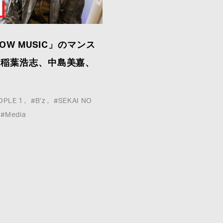
OW MUSIC」のマンス
COMPANY :
し稲葉浩志、中島美嘉、
OPLE 1
#B’z
#SEKAI NO
E-MAIL
*
:
#Media
MESSAGE
*
: