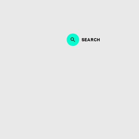
作、ブランディング、マーケティング・PRにおいて、能
・制作に取り組める方。何よりも音楽が好きな方、エンタ
募お待ちしております。
SEARCH