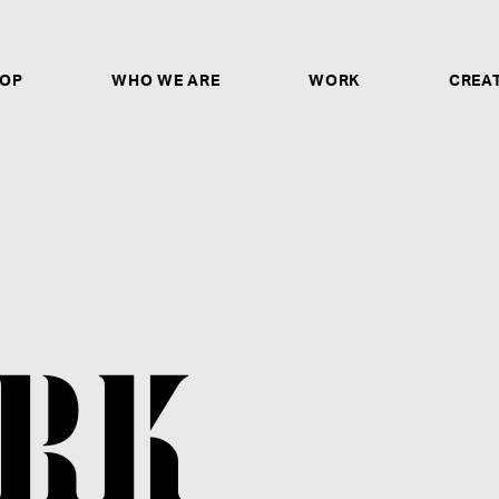
OP
WHO WE ARE
WORK
CREA
CREATORS & ARTISTS
ソロシンガー、作詞家、作曲家、トラックメイカー、
ヤー、ダンサー、ボーカルディレクター、ボイストレ
ガー、バンドとしてのご応募は、ご自身の歌唱・パフ
ントURLや作品のアップロードリンクの記載だけで
非ご応募ください。
募集要項を見る
RK
STAFF