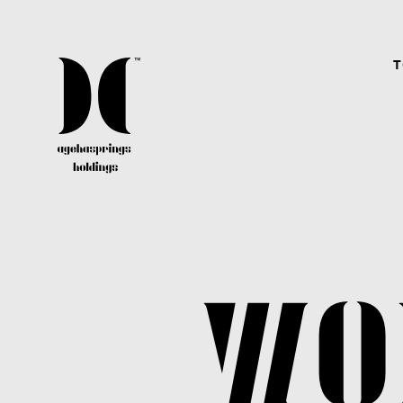
T
CAREER
agehaspringsグループではクリエイター、アーテ
ィスト、スタッフ共に、経験有無問わず常に幅広
く募集しています。
WO