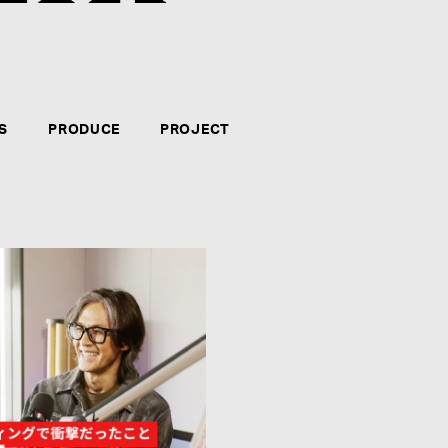
クリエイター・アーティストのマネジメント、音楽制
力、やる気、自信のある方。新たなコンテンツの企画
テインメント・ビジネスに長く携わりたい方々のご応
S
PRODUCE
PROJECT
募集要項を見る
CATEGORY
*
:
NAME
*
: