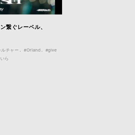
ョン繋ぐレーベル、
COMPANY :
カルチャー
#Orland
#give
せいら
E-MAIL
*
:
MESSAGE
*
: