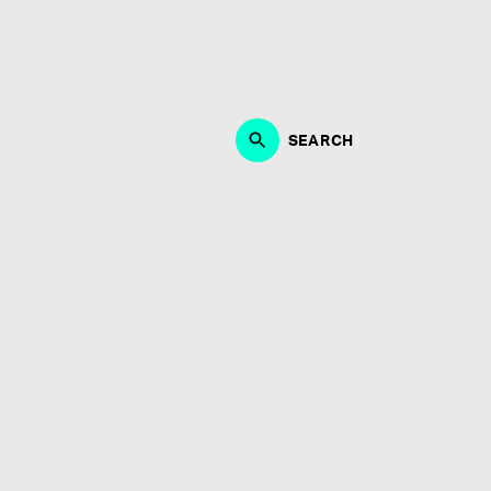
作、ブランディング、マーケティング・PRにおいて、能
・制作に取り組める方。何よりも音楽が好きな方、エンタ
募お待ちしております。
SEARCH