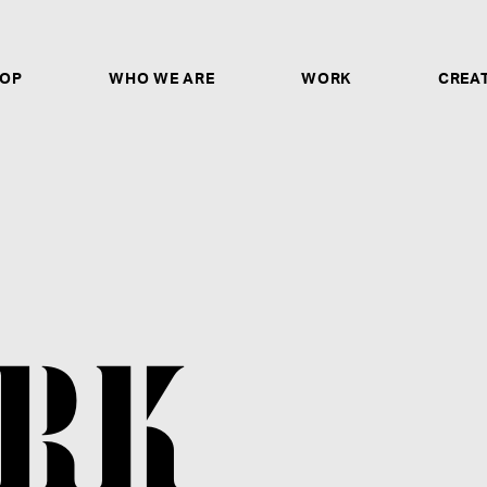
OP
WHO WE ARE
WORK
CREA
CREATORS & ARTISTS
ソロシンガー、作詞家、作曲家、トラックメイカー、
ヤー、ダンサー、ボーカルディレクター、ボイストレ
ガー、バンドとしてのご応募は、ご自身の歌唱・パフ
ントURLや作品のアップロードリンクの記載だけで
非ご応募ください。
募集要項を見る
RK
STAFF