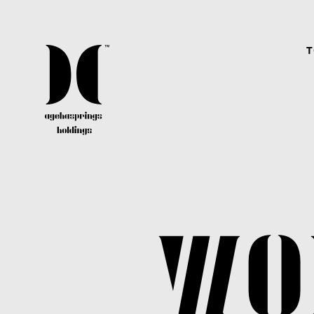
T
CAREER
agehaspringsグループではクリエイター、アーテ
ィスト、スタッフ共に、経験有無問わず常に幅広
く募集しています。
WO