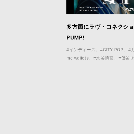
ア取材等こちらのお問い合わせフォームよりお願
いいたします。
多方面にラヴ・コネクシ
*
は必須事項
PUMP!
#インディーズ
#CITY POP
#
me wallets
#水谷慎吾
#仮谷