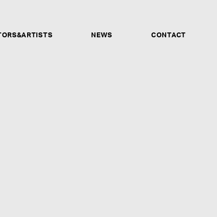
TORS&ARTISTS
NEWS
CONTACT
サウンドプロデューサー、アレンジャー、バンド、プレイ
ーナー他、あらゆる才能ある人材を募集します。ソロシン
ォーマンス動画、音声データなどが確認できるSNSアカウ
もご応募受付けます。未経験だが興味があるという方も、是