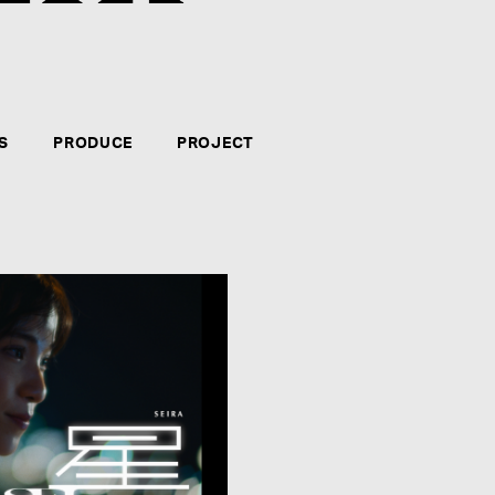
クリエイター・アーティストのマネジメント、音楽制
力、やる気、自信のある方。新たなコンテンツの企画
テインメント・ビジネスに長く携わりたい方々のご応
S
PRODUCE
PROJECT
募集要項を見る
CATEGORY
*
:
NAME
*
: