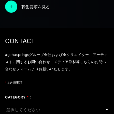
agehasprings The Lab.がプロデュースす
募集要項を見る
る産学連携プロジェクト
#イザナギゲームズ
#大阪スクールオブミュージック専
門学校
#実践型プロジェクト
#体験型イノベーティブ
音楽ラボ
CONTACT
agehaspringsグループ全社および全クリエイター、アーティ
ストに関するお問い合わせ、メディア取材等こちらのお問い
合わせフォームよりお願いいたします。
*
は必須事項
CATEGORY
*
: