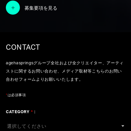
供】
募集要項を見る
#MISIA
#木村カエラ
#緑黄色社会
#ビッケブランカ
#Awesome City Club
#Produce
#横山裕章
#Aimer
#YUKI
#JUJU
CONTACT
agehaspringsグループ全社および全クリエイター、アーティ
ストに関するお問い合わせ、メディア取材等こちらのお問い
合わせフォームよりお願いいたします。
*
は必須事項
CATEGORY
*
: