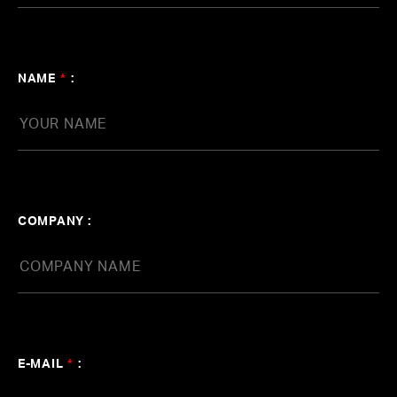
横山裕章WORKS【ライブサポート／キーボ
ード】
NAME
*
:
#Keyboard
#Bandmaster
#ビッケブランカ
#DAOKO×米津玄師
#星野源
#Awesome City Club
#槇原敬之
#横山裕章
COMPANY :
E-MAIL
*
: